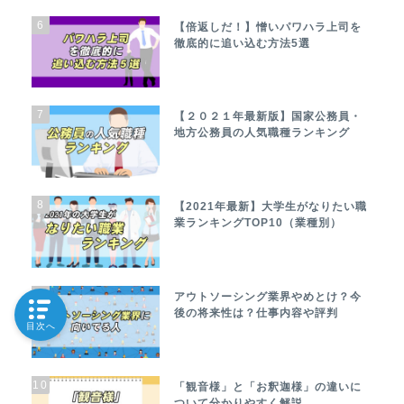
6
【倍返しだ！】憎いパワハラ上司を
徹底的に追い込む方法5選
7
【２０２１年最新版】国家公務員・
地方公務員の人気職種ランキング
8
【2021年最新】大学生がなりたい職
業ランキングTOP10（業種別）
9
アウトソーシング業界やめとけ？今
後の将来性は？仕事内容や評判
目次へ
10
「観音様」と「お釈迦様」の違いに
ついて分かりやすく解説