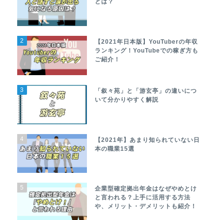
とは？
2
【2021年日本版】YouTuberの年収
ランキング！YouTubeでの稼ぎ方も
ご紹介！
3
「叙々苑」と「游玄亭」の違いにつ
いて分かりやすく解説
4
【2021年】あまり知られていない日
本の職業15選
5
企業型確定拠出年金はなぜやめとけ
と言われる？上手に活用する方法
や、メリット・デメリットも紹介！