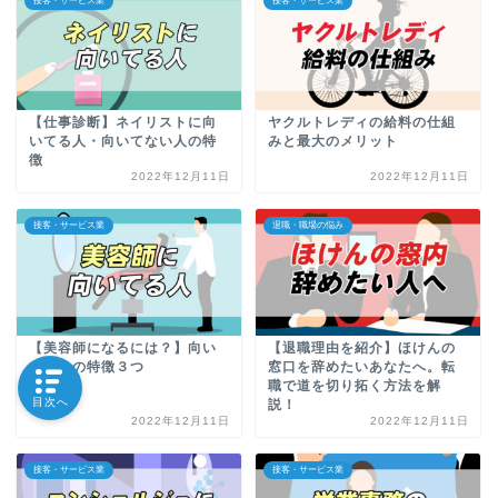
接客・サービス業
接客・サービス業
【仕事診断】ネイリストに向
ヤクルトレディの給料の仕組
いてる人・向いてない人の特
みと最大のメリット
徴
2022年12月11日
2022年12月11日
接客・サービス業
退職・職場の悩み
【美容師になるには？】向い
【退職理由を紹介】ほけんの
てる人の特徴３つ
窓口を辞めたいあなたへ。転
職で道を切り拓く方法を解
目次へ
説！
2022年12月11日
2022年12月11日
接客・サービス業
接客・サービス業