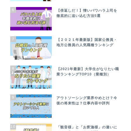
6
【倍返しだ！】憎いパワハラ上司を
徹底的に追い込む方法5選
7
【２０２１年最新版】国家公務員・
地方公務員の人気職種ランキング
8
【2021年最新】大学生がなりたい職
業ランキングTOP10（業種別）
9
アウトソーシング業界やめとけ？今
後の将来性は？仕事内容や評判
10
「観音様」と「お釈迦様」の違いに