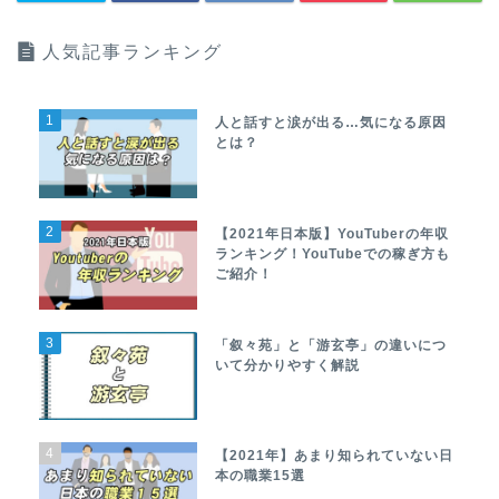
人気記事ランキング
1
人と話すと涙が出る…気になる原因
とは？
2
【2021年日本版】YouTuberの年収
ランキング！YouTubeでの稼ぎ方も
ご紹介！
3
「叙々苑」と「游玄亭」の違いにつ
いて分かりやすく解説
4
【2021年】あまり知られていない日
本の職業15選