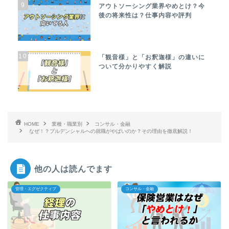
9
アウトソーシング業界やめとけ？今
後の将来性は？仕事内容や評判
10
「観音様」と「お釈迦様」の違いに
ついて分かりやすく解説
HOME
業種・職業別
コンサル・金融
なぜ！？プルデンシャルへの就職がやばいのか？その理由を徹底解説！
他の人は読んでます
管理・エグゼクティブ
コンサル・金融