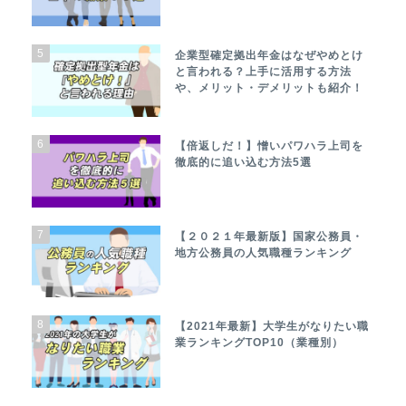
5
企業型確定拠出年金はなぜやめとけ
と言われる？上手に活用する方法
や、メリット・デメリットも紹介！
6
【倍返しだ！】憎いパワハラ上司を
徹底的に追い込む方法5選
7
【２０２１年最新版】国家公務員・
地方公務員の人気職種ランキング
8
【2021年最新】大学生がなりたい職
業ランキングTOP10（業種別）