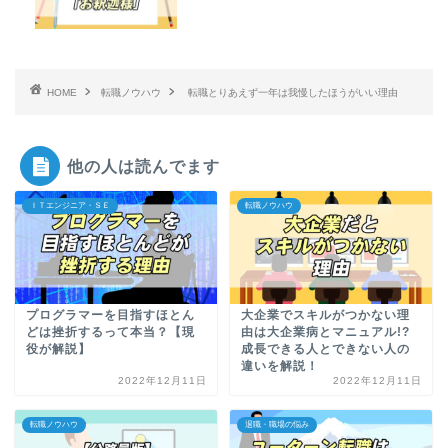
HOME
転職ノウハウ
転職とりあえず一年は我慢したほうがいい理由
他の人は読んでます
ＩＴエンジニア・ＳＥ
転職ノウハウ
プログラマーを目指すほとん
大企業でスキルがつかない理
どは挫折するって本当？【現
由は大企業病とマニュアル!?
役が解説】
成長できる人とできない人の
違いを解説！
2022年12月11日
2022年12月11日
転職ノウハウ
退職・職場の悩み