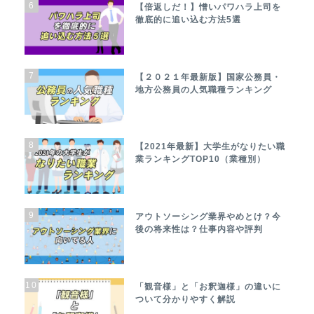
6
【倍返しだ！】憎いパワハラ上司を
徹底的に追い込む方法5選
7
【２０２１年最新版】国家公務員・
地方公務員の人気職種ランキング
8
【2021年最新】大学生がなりたい職
業ランキングTOP10（業種別）
9
アウトソーシング業界やめとけ？今
後の将来性は？仕事内容や評判
10
「観音様」と「お釈迦様」の違いに
ついて分かりやすく解説