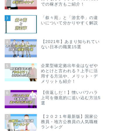
での稼ぎ方もご紹介！
「叙々苑」と「游玄亭」の違
3
いについて分かりやすく解説
【2021年】あまり知られてい
4
ない日本の職業15選
企業型確定拠出年金はなぜや
5
めとけと言われる？上手に活
用する方法や、メリット・デ
メリットも紹介！
【倍返しだ！】憎いパワハラ
6
上司を徹底的に追い込む方法5
選
【２０２１年最新版】国家公
7
務員・地方公務員の人気職種
ランキング