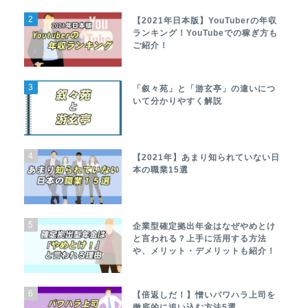
2
【2021年日本版】YouTuberの年収
ランキング！YouTubeでの稼ぎ方も
ご紹介！
3
「叙々苑」と「游玄亭」の違いにつ
いて分かりやすく解説
4
【2021年】あまり知られていない日
本の職業15選
5
企業型確定拠出年金はなぜやめとけ
と言われる？上手に活用する方法
や、メリット・デメリットも紹介！
6
【倍返しだ！】憎いパワハラ上司を
徹底的に追い込む方法5選