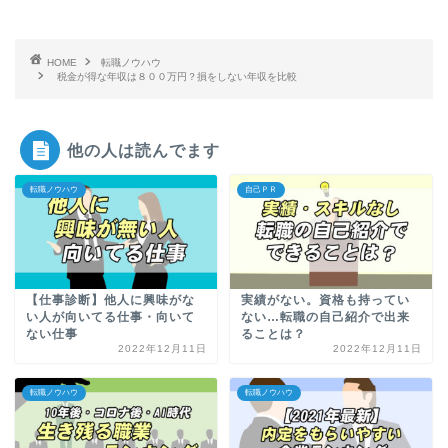
HOME
転職ノウハウ
税金が得な年収は８００万円？損をしない年収を比較
他の人は読んでます
転職ノウハウ
自己ＰＲ
【仕事診断】他人に興味がな
実績がない。資格も持ってい
い人が向いてる仕事・向いて
ない…転職の自己紹介で出来
ない仕事
ることは？
2022年12月11日
2022年12月11日
転職ノウハウ
転職ノウハウ