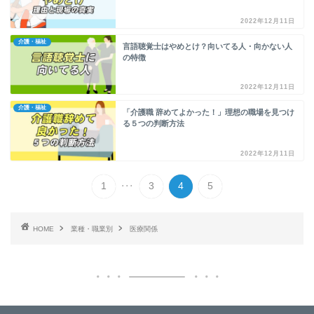
2022年12月11日
介護・福祉
言語聴覚士はやめとけ？向いてる人・向かない人
の特徴
2022年12月11日
介護・福祉
「介護職 辞めてよかった！」理想の職場を見つけ
る５つの判断方法
2022年12月11日
...
1
3
4
5
HOME
業種・職業別
医療関係