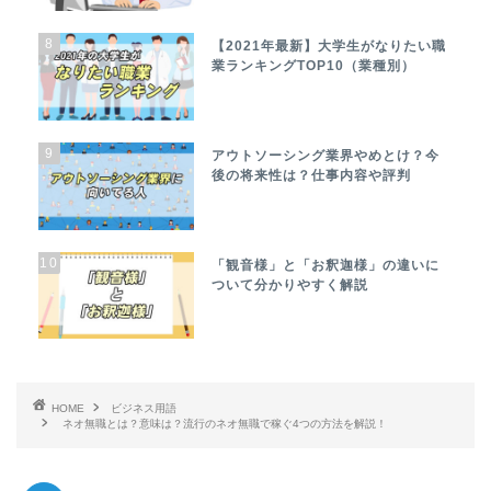
8
【2021年最新】大学生がなりたい職
業ランキングTOP10（業種別）
9
アウトソーシング業界やめとけ？今
後の将来性は？仕事内容や評判
10
「観音様」と「お釈迦様」の違いに
ついて分かりやすく解説
HOME
ビジネス用語
ネオ無職とは？意味は？流行のネオ無職で稼ぐ4つの方法を解説！