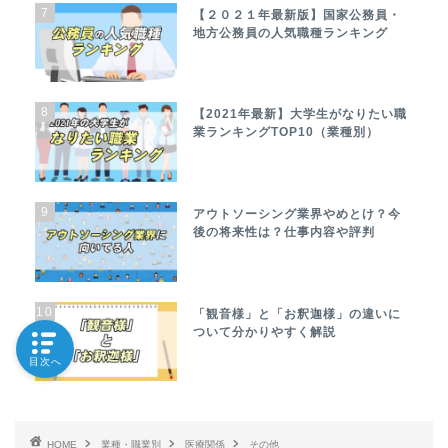
7
【２０２１年最新版】国家公務員・
地方公務員の人気職種ランキング
8
【2021年最新】大学生がなりたい職
業ランキングTOP10（業種別）
9
アウトソーシング業界やめとけ？今
後の将来性は？仕事内容や評判
10
「観音様」と「お釈迦様」の違いに
ついて分かりやすく解説
目次へ
HOME
業種・職業別
医療関係
その他