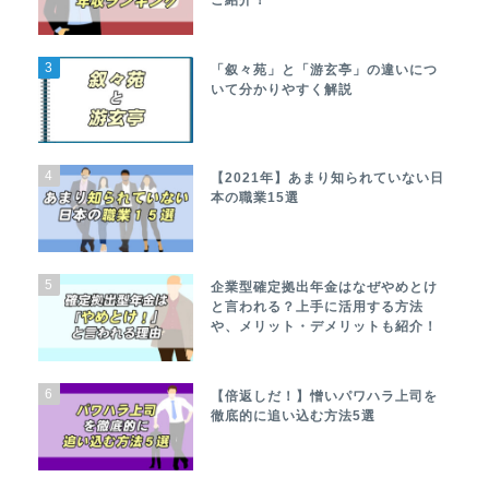
3
「叙々苑」と「游玄亭」の違いにつ
いて分かりやすく解説
4
【2021年】あまり知られていない日
本の職業15選
5
企業型確定拠出年金はなぜやめとけ
と言われる？上手に活用する方法
や、メリット・デメリットも紹介！
6
【倍返しだ！】憎いパワハラ上司を
徹底的に追い込む方法5選