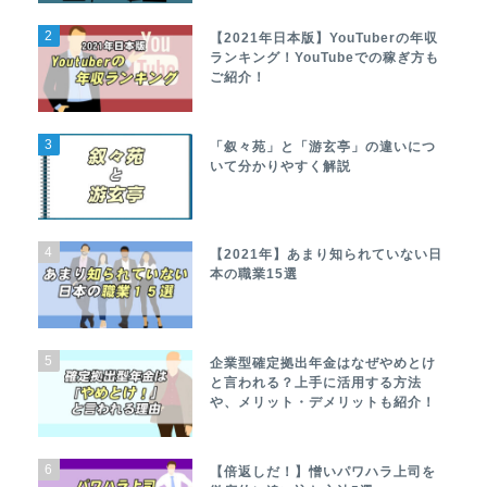
2
【2021年日本版】YouTuberの年収
ランキング！YouTubeでの稼ぎ方も
ご紹介！
3
「叙々苑」と「游玄亭」の違いにつ
いて分かりやすく解説
4
【2021年】あまり知られていない日
本の職業15選
5
企業型確定拠出年金はなぜやめとけ
と言われる？上手に活用する方法
や、メリット・デメリットも紹介！
6
【倍返しだ！】憎いパワハラ上司を